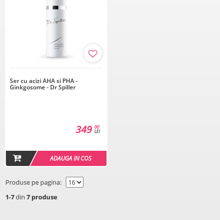
Ser cu acizi AHA si PHA -
Ginkgosome - Dr Spiller
349
00
LEI
ADAUGA IN COS
Produse pe pagina:
1-7
din
7 produse