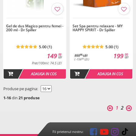
Gel de dus Magico pentru femei -
Set Spa pentru relaxare - MY
200 ml - Dr Spiller
HAPPY SPIRIT - Dr Spiller
5.00 (1)
5.00 (1)
149
199
00
00
00
355
LEI
LEI
LEI
00
( -156
LEI )
Pret/100ml: 74.5 LEI
ADAUGA IN COS
ADAUGA IN COS
Produse pe pagina:
1-16
din
21 produse
1
2
Fii prietenul nostru: