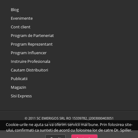
Blog
Evenimente
Cont client
Program de Parteneriat
Program Reprezentant
Program Influencer
Instruire Profesionala
Cautam Distribuitori
Publicatii
Magazin
Sisi Express
© 2011 SC EMERIGOS SRL RO 15339782, J2003000403051
Toate drepturile rezervate.
Cookie-urile ne ajuta sa va oferim servicii mai bune. Prin folosirea site-
ului, confirmati ca sunteti de acord cu folosirea lor de catre Dr. Spiller.