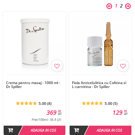
1
2
Crema pentru masaj - 1000 ml -
Fiola Anticelulitica cu Cofeina si
Dr Spiller
L-carnitina - Dr Spiller
5.00 (8)
5.00 (5)
369
129
00
00
LEI
LEI
Pret/100ml: 36.9 LEI
ADAUGA IN COS
ADAUGA IN COS