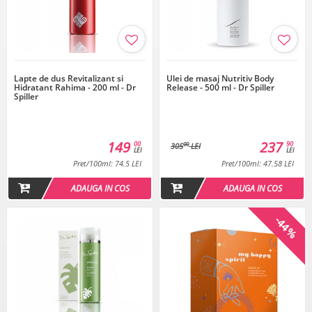
Lapte de dus Revitalizant si
Ulei de masaj Nutritiv Body
Hidratant Rahima - 200 ml - Dr
Release - 500 ml - Dr Spiller
Spiller
149
237
00
90
00
305
LEI
LEI
LEI
Pret/100ml: 74.5 LEI
Pret/100ml: 47.58 LEI
ADAUGA IN COS
ADAUGA IN COS
-44%