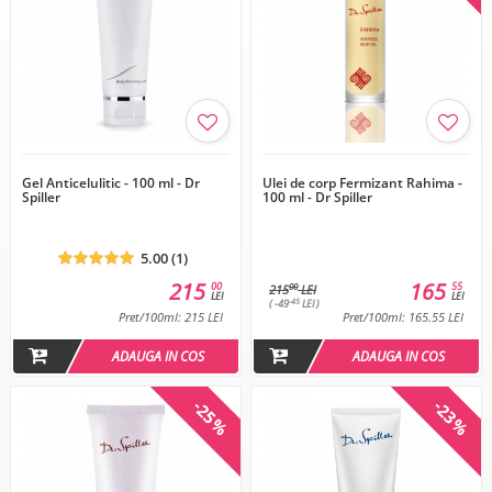
Gel Anticelulitic - 100 ml - Dr
Ulei de corp Fermizant Rahima -
Spiller
100 ml - Dr Spiller
5.00 (1)
215
165
00
55
00
215
LEI
LEI
LEI
-45
( -49
LEI )
Pret/100ml: 215 LEI
Pret/100ml: 165.55 LEI
ADAUGA IN COS
ADAUGA IN COS
-25%
-23%