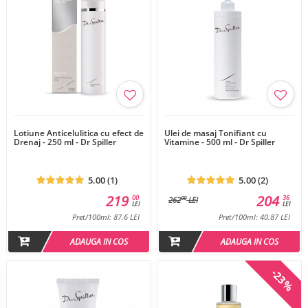
Lotiune Anticelulitica cu efect de
Ulei de masaj Tonifiant cu
Drenaj - 250 ml - Dr Spiller
Vitamine - 500 ml - Dr Spiller
5.00 (1)
5.00 (2)
219
204
00
36
00
262
LEI
LEI
LEI
Pret/100ml: 87.6 LEI
Pret/100ml: 40.87 LEI
ADAUGA IN COS
ADAUGA IN COS
-23%