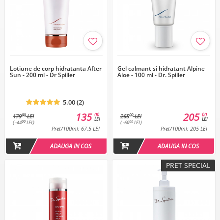
Lotiune de corp hidratanta After
Gel calmant si hidratant Alpine
Sun - 200 ml - Dr Spiller
Aloe - 100 ml - Dr. Spiller
5.00 (2)
135
205
00
00
00
00
179
LEI
265
LEI
LEI
LEI
00
00
( -44
LEI )
( -60
LEI )
Pret/100ml: 67.5 LEI
Pret/100ml: 205 LEI
ADAUGA IN COS
ADAUGA IN COS
PRET SPECIAL