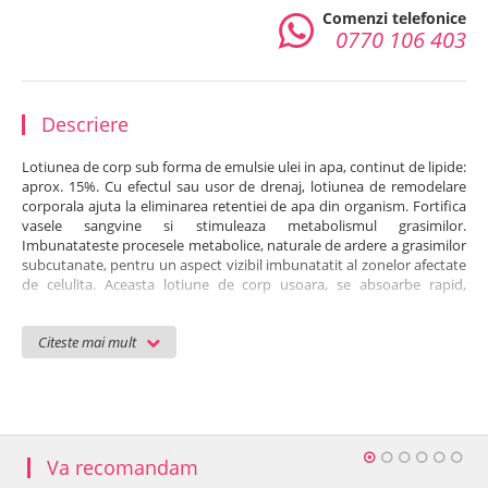
Comenzi telefonice
0770 106 403
Descriere
Lotiunea de corp sub forma de emulsie ulei in apa, continut de lipide:
aprox. 15%. Cu efectul sau usor de drenaj, lotiunea de remodelare
corporala ajuta la eliminarea retentiei de apa din organism. Fortifica
vasele sangvine si stimuleaza metabolismul grasimilor.
Imbunatateste procesele metabolice, naturale de ardere a grasimilor
subcutanate, pentru un aspect vizibil imbunatatit al zonelor afectate
de celulita. Aceasta lotiune de corp usoara, se absoarbe rapid,
actioneaza intens si lasa pielea moale la atingere.
Substante active:
hialuronat de sodiu, extract de iedera, extract de
Citeste mai mult
radacina de - ruscus aculeatus (
extract de ghimpe paduret
), -
Dioscorea villosa (yam salbatic), cofeina, carnitina, ulei de flori de
portocal, pentilen glicol, sorbat de potasiu, etc.
Folosire:
Masati ferm zonele afectate de celulita cu lotiune, directia de
lucru cand se efectueaza masajul fiind spre inima. Tratati in prealabil
Va recomandam
zona cu o perie sau o lufa pentru a intensifica efectul.