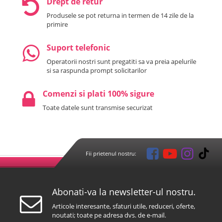
Drept de retur
Produsele se pot returna in termen de 14 zile de la
primire
Suport telefonic
Operatorii nostri sunt pregatiti sa va preia apelurile
si sa raspunda prompt solicitarilor
Comenzi si plati 100% sigure
Toate datele sunt transmise securizat
Fii prietenul nostru:
Abonati-va la newsletter-ul nostru.
Articole interesante, sfaturi utile, reduceri, oferte,
noutati; toate pe adresa dvs. de e-mail.