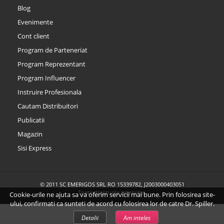
Blog
Evenimente
Cont client
Program de Parteneriat
Program Reprezentant
Program Influencer
Instruire Profesionala
Cautam Distribuitori
Publicatii
Magazin
Sisi Express
© 2011 SC EMERIGOS SRL RO 15339782, J2003000403051
Toate drepturile rezervate.
Cookie-urile ne ajuta sa va oferim servicii mai bune. Prin folosirea site-
ului, confirmati ca sunteti de acord cu folosirea lor de catre Dr. Spiller.
Detalii
Am inteles