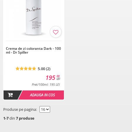
Crema de zi coloranta Dark - 100
ml - Dr Spiller
5.00 (2)
195
00
LEI
Pret/100ml: 195 LEI
ADAUGA IN COS
Produse pe pagina:
1-7
din
7 produse