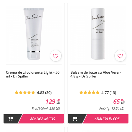
Crema de zi coloranta Light - 50
Balsam de buze cu Aloe Vera -
ml - Dr Spiller
4,8 g - Dr Spiller
4.83 (30)
4.77 (13)
129
65
00
00
LEI
LEI
Pret/100ml: 258 LEI
Pret/1g: 13.54 LEI
ADAUGA IN COS
ADAUGA IN COS