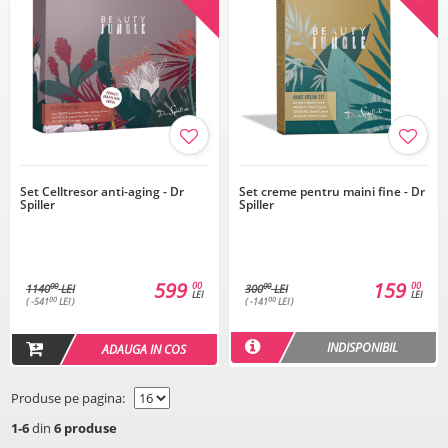
Set Celltresor anti-aging - Dr
Set creme pentru maini fine - Dr
Spiller
Spiller
599
159
00
00
00
00
1140
LEI
300
LEI
LEI
LEI
00
00
( -541
LEI )
( -141
LEI )
INDISPONIBIL
ADAUGA IN COS
Produse pe pagina:
1-6
din
6 produse