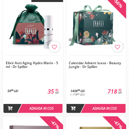
-50%
Elixir Anti Aging Hydro Marin - 5
Calendar Advent luxos - Beauty
ml - Dr Spiller
Jungle - Dr Spiller
35
718
00
00
00
00
59
LEI
1436
LEI
LEI
LEI
00
( -718
LEI )
ADAUGA IN COS
ADAUGA IN COS
-47%
-47%