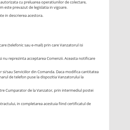
 autorizata cu preluarea operatiunilor de colectare,
um este prevazut de legislatia in vigoare.
ate in descrierea acestora.
e (telefonic sau e-mail) prin care Vanzatorul isi
si nu reprezinta acceptarea Comenzii. Aceasta notificare
or si/sau Serviciilor din Comanda. Daca modifica cantitatea
rul de telefon puse la dispozitia Vanzatorului la
atre Cumparator de la Vanzator, prin intermediul postei
tractului, in completarea acestuia fiind certificatul de