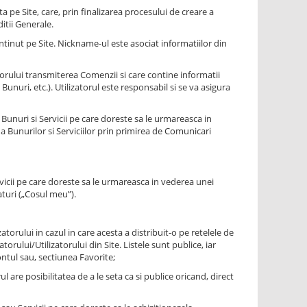
a pe Site, care, prin finalizarea procesului de creare a
ditii Generale.
nut pe Site. Nickname-ul este asociat informatiilor din
orului transmiterea Comenzii si care contine informatii
unuri, etc.). Utilizatorul este responsabil si se va asigura
Bunuri si Servicii pe care doreste sa le urmareasca in
a Bunurilor si Serviciilor prin primirea de Comunicari
icii pe care doreste sa le urmareasca in vederea unei
aturi („Cosul meu”).
torului in cazul in care acesta a distribuit-o pe retelele de
rului/Utilizatorului din Site. Listele sunt publice, iar
ontul sau, sectiunea Favorite;
l are posibilitatea de a le seta ca si publice oricand, direct