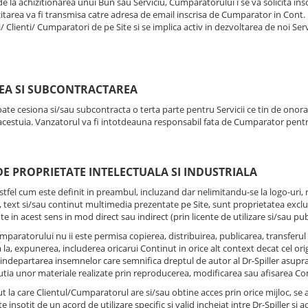
 de la achizitionarea unui Bun sau Serviciu, Cumparatorului i se va solicita in
icitarea va fi transmisa catre adresa de email inscrisa de Cumparator in Cont.
ri/ Clienti/ Cumparatori de pe Site si se implica activ in dezvoltarea de noi Serv
REA SI SUBCONTRACTAREA
ate cesiona si/sau subcontracta o terta parte pentru Servicii ce tin de ono
cestuia. Vanzatorul va fi intotdeauna responsabil fata de Cumparator pentru
DE PROPRIETATE INTELECTUALA SI INDUSTRIALA
astfel cum este definit in preambul, incluzand dar nelimitandu-se la logo-uri, r
 text si/sau continut multimedia prezentate pe Site, sunt proprietatea exclusi
e in acest sens in mod direct sau indirect (prin licente de utilizare si/sau pub
mparatorului nu ii este permisa copierea, distribuirea, publicarea, transferul c
a la, expunerea, includerea oricarui Continut in orice alt context decat cel ori
i, indepartarea insemnelor care semnifica dreptul de autor al Dr-Spiller asupr
utia unor materiale realizate prin reproducerea, modificarea sau afisarea Cont
ut la care Clientul/Cumparatorul are si/sau obtine acces prin orice mijloc, se 
 insotit de un acord de utilizare specific si valid incheiat intre Dr-Spiller si 