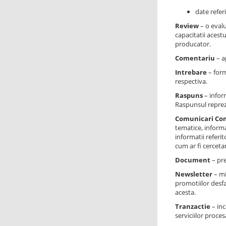
date referi
Review
– o evalu
capacitatii acest
producator.
Comentariu
– a
Intrebare
– form
respectiva.
Raspuns
– infor
Raspunsul reprezi
Comunicari Co
tematice, informa
informatii referi
cum ar fi cercetar
Document
– pre
Newsletter
– mi
promotiilor desfa
acesta.
Tranzactie
– inc
serviciilor proce