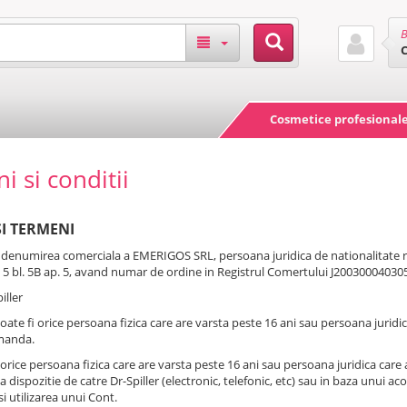
B
Cosmetice profesional
 si conditii
 SI TERMENI
 denumirea comerciala a EMERIGOS SRL, persoana juridica de nationalitate ro
 5 bl. 5B ap. 5, avand numar de ordine in Registrul Comertului J200300040305
iller
oate fi orice persoana fizica care are varsta peste 16 ani sau persoana juridica 
manda.
 orice persoana fizica care are varsta peste 16 ani sau persoana juridica care 
dispozitie de catre Dr-Spiller (electronic, telefonic, etc) sau in baza unui acor
i utilizarea unui Cont.