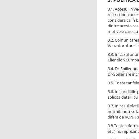
3. POLITICA
3.1. Accesul in v
restrictiona acce
considera ca in ba
dintre aceste caz
motivele care au
3.2. Comunicarea 
Vanzatorul are li
3.3. In cazul unu
Clientilor/Cumpar
3.4. Dr-Spiller po
Dr-Spiller are in
3.5. Toate tarifel
3.6. In conditiil
solicita detalii 
3.7. In cazul pla
nelimitandu-se la
difera de RON. R
3.8 Toate informa
etc.) nu reprezin