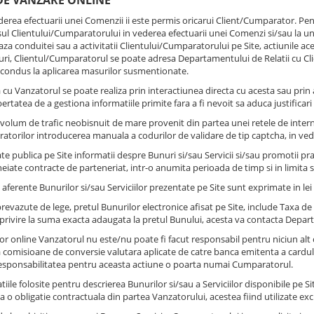
 DE VANZARE ONLINE
ederea efectuarii unei Comenzii ii este permis oricarui Client/Cumparator. Pent
sul Clientului/Cumparatorului in vederea efectuarii unei Comenzi si/sau la une
za conduitei sau a activitatii Clientului/Cumparatorului pe Site, actiunile aces
uri, Clientul/Cumparatorul se poate adresa Departamentului de Relatii cu Client
 condus la aplicarea masurilor susmentionate.
cu Vanzatorul se poate realiza prin interactiunea directa cu acesta sau prin 
bertatea de a gestiona informatiile primite fara a fi nevoit sa aduca justificar
i volum de trafic neobisnuit de mare provenit din partea unei retele de interne
atorilor introducerea manuala a codurilor de validare de tip captcha, in veder
ate publica pe Site informatii despre Bunuri si/sau Servicii si/sau promotii pra
cheiate contracte de parteneriat, intr-o anumita perioada de timp si in limita s
e aferente Bunurilor si/sau Serviciilor prezentate pe Site sunt exprimate in lei
e prevazute de lege, pretul Bunurilor electronice afisat pe Site, include Taxa 
cu privire la suma exacta adaugata la pretul Bunului, acesta va contacta Departa
tilor online Vanzatorul nu este/nu poate fi facut responsabil pentru niciun 
 comisioane de conversie valutara aplicate de catre banca emitenta a cardul
esponsabilitatea pentru aceasta actiune o poarta numai Cumparatorul.
tiile folosite pentru descrierea Bunurilor si/sau a Serviciilor disponibile pe S
ta o obligatie contractuala din partea Vanzatorului, acestea fiind utilizate exc