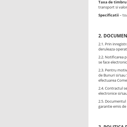
Taxa de timbru
transport si valor
Specificatii
– toa
2. DOCUMEN
2.1. Prin inregis
deruleaza operat
2.2. Notificarea 
se face electronic
2.3. Pentru motiv
de Bunuri si/sau 
efectuarea Comen
2.4. Contractul s
electronice si/sa
2.5. Documentul s
garantie emis de 