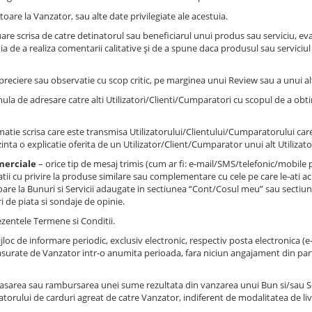
toare la Vanzator, sau alte date privilegiate ale acestuia.
are scrisa de catre detinatorul sau beneficiarul unui produs sau serviciu, ev
uia de a realiza comentarii calitative și de a spune daca produsul sau serviciu
preciere sau observatie cu scop critic, pe marginea unui Review sau a unui a
ula de adresare catre alti Utilizatori/Clienti/Cumparatori cu scopul de a obti
matie scrisa care este transmisa Utilizatorului/Clientului/Cumparatorului care
nta o explicatie oferita de un Utilizator/Client/Cumparator unui alt Utilizato
merciale
– orice tip de mesaj trimis (cum ar fi: e-mail/SMS/telefonic/mobil
tii cu privire la produse similare sau complementare cu cele pe care le-ati achi
toare la Bunuri si Servicii adaugate in sectiunea “Cont/Cosul meu” sau secti
i de piata si sondaje de opinie.
zentele Termene si Conditii.
jloc de informare periodic, exclusiv electronic, respectiv posta electronica (e-
surate de Vanzator intr-o anumita perioada, fara niciun angajament din parte
asarea sau rambursarea unei sume rezultata din vanzarea unui Bun si/sau Serv
satorului de carduri agreat de catre Vanzator, indiferent de modalitatea de liv