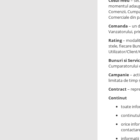
Cosul meu
– sec
momentul adaugari
Comenzii, Cumpara
Comerciale din p
Comanda
– un d
Vanzatorului, prin
Rating
– modalit
stele, fiecare Bun
Utilizator/Clien
Bunuri si Servic
Cumparatorului c
Campanie
– acti
limitata de timp 
Contract
– repre
Continut
toate infor
continutul
orice info
contactare
informatii