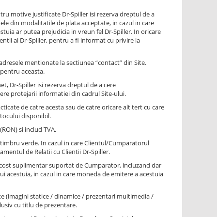
ru motive justificate Dr-Spiller isi rezerva dreptul de a
le din modalitatile de plata acceptate, in cazul in care
tuia ar putea prejudicia in vreun fel Dr-Spiller. In oricare
ii al Dr-Spiller, pentru a fi informat cu privire la
adresele mentionate la sectiunea “contact” din Site.
i pentru aceasta.
t, Dr-Spiller isi rezerva dreptul de a cere
e protejarii informatiei din cadrul Site-ului.
cticate de catre acesta sau de catre oricare alt tert cu care
tocului disponibil.
 (RON) si includ TVA.
de timbru verde. In cazul in care Clientul/Cumparatorul
mentul de Relatii cu Clientii Dr-Spiller.
alt cost suplimentar suportat de Cumparator, incluzand dar
ui acestuia, in cazul in care moneda de emitere a acestuia
ite (imagini statice / dinamice / prezentari multimedia /
lusiv cu titlu de prezentare.