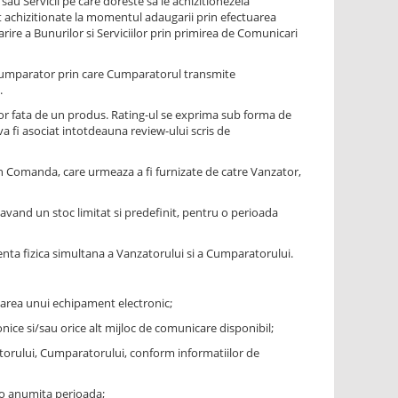
u Servicii pe care doreste sa le achizitionezela
t achizitionate la momentul adaugarii prin efectuarea
ire a Bunurilor si Serviciilor prin primirea de Comunicari
Cumparator prin care Cumparatorul transmite
.
tor fata de un produs. Rating-ul se exprima sub forma de
 va fi asociat intotdeauna review-ului scris de
in Comanda, care urmeaza a fi furnizate de catre Vanzator,
avand un stoc limitat si predefinit, pentru o perioada
enta fizica simultana a Vanzatorului si a Cumparatorului.
ilizarea unui echipament electronic;
nice si/sau orice alt mijloc de comunicare disponibil;
atorului, Cumparatorului, conform informatiilor de
r-o anumita perioada;