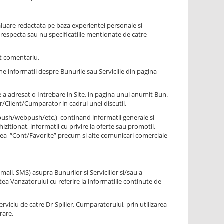
aluare redactata pe baza experientei personale si
l respecta sau nu specificatiile mentionate de catre
lt comentariu.
ne informatii despre Bunurile sau Serviciile din pagina
 a adresat o Intrebare in Site, in pagina unui anumit Bun.
r/Client/Cumparator in cadrul unei discutii.
e push/webpush/etc.) continand informatii generale si
zitionat, informatii cu privire la oferte sau promotii,
unea “Cont/Favorite” precum si alte comunicari comerciale
mail, SMS) asupra Bunurilor si Serviciilor si/sau a
a Vanzatorului cu referire la informatiile continute de
iciu de catre Dr-Spiller, Cumparatorului, prin utilizarea
rare.