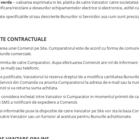
 verde
– valoarea exprimata in lei, platita de catre Vanzator catre societatea
ificare/reciclare a deseurilor echipamentelor electrice si electronice, astfel c
te specificatiile si/sau descrierile Bunurilor si Serviciilor asa cum sunt preciz
TE CONTRACTUALE
trarea unei Comenzi pe Site, Cumparatorul este de acord cu forma de comunicar
iunile comerciale.
primita de catre Cumparator, dupa efectuarea Comenzii are rol de informare 
 (e-mail) sau telefonic.
e justificate, Vanzatorul isi rezerva dreptul de a modifica cantitatea Bunuril
Servicii din Comanda va anunta Cumparatorul la adresa de e-mail sau la numa
zii si va returna suma achitata.
e considera incheiat intre Vanzator si Cumparator in momentul primirii de c
u SMS a notificarii de expediere a Comenzii.
i informatiile puse la dispozitie de catre Vanzator pe Site vor sta la baza Con
catre Vanzator sau un furnizor al acestuia pentru Bunurile achizitionate.