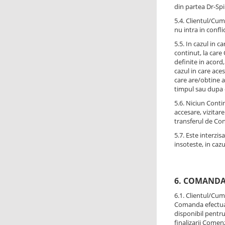
din partea Dr-Spil
5.4. Clientul/Cum
nu intra in confl
5.5. In cazul in 
continut, la care
definite in acord
cazul in care ace
care are/obtine a
timpul sau dupa e
5.6. Niciun Conti
accesare, vizitare
transferul de Cont
5.7. Este interzi
insoteste, in cazu
6. COMAND
6.1. Clientul/Cum
Comanda efectuan
disponibil pentru
finalizarii Comen