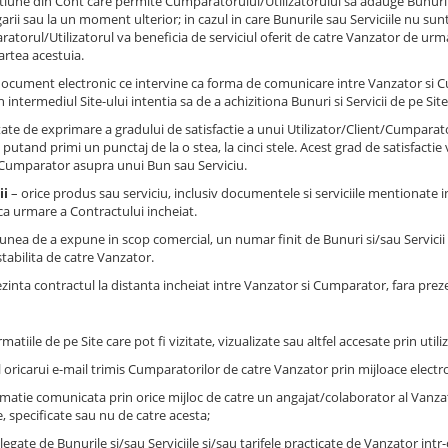
tiune din Cont care permite Cumparatorului/Utilizatorului sa adauge Bunuri sa
i sau la un moment ulterior; in cazul in care Bunurile sau Serviciile nu sun
torul/Utilizatorul va beneficia de serviciul oferit de catre Vanzator de urmar
artea acestuia.
ocument electronic ce intervine ca forma de comunicare intre Vanzator si 
 intermediul Site-ului intentia sa de a achizitiona Bunuri si Servicii de pe Site
ate de exprimare a gradului de satisfactie a unui Utilizator/Client/Cumpara
 putand primi un punctaj de la o stea, la cinci stele. Acest grad de satisfactie
t/Cumparator asupra unui Bun sau Serviciu.
ii
– orice produs sau serviciu, inclusiv documentele si serviciile mentionate 
a urmare a Contractului incheiat.
unea de a expune in scop comercial, un numar finit de Bunuri si/sau Servicii 
stabilita de catre Vanzator.
zinta contractul la distanta incheiat intre Vanzator si Cumparator, fara prez
matiile de pe Site care pot fi vizitate, vizualizate sau altfel accesate prin ut
 oricarui e-mail trimis Cumparatorilor de catre Vanzator prin mijloace electro
rmatie comunicata prin orice mijloc de catre un angajat/colaborator al Vanz
, specificate sau nu de catre acesta;
 legate de Bunurile si/sau Serviciile si/sau tarifele practicate de Vanzator int