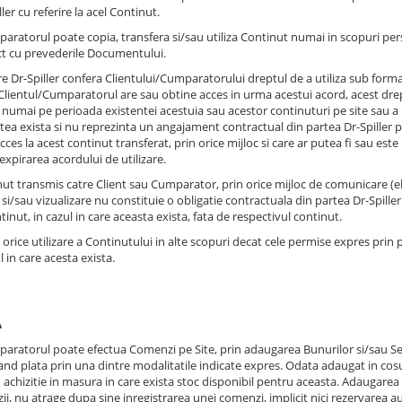
ler cu referire la acel Continut.
paratorul poate copia, transfera si/sau utiliza Continut numai in scopuri pe
ict cu prevederile Documentului.
care Dr-Spiller confera Clientului/Cumparatorului dreptul de a utiliza sub form
 Clientul/Cumparatorul are sau obtine acces in urma acestui acord, acest dre
, numai pe perioada existentei acestuia sau acestor continuturi pe site sau a p
stea exista si nu reprezinta un angajament contractual din partea Dr-Spiller 
cces la acest continut transferat, prin orice mijloc si care ar putea fi sau est
xpirarea acordului de utilizare.
nut transmis catre Client sau Cumparator, prin orice mijloc de comunicare (el
 si/sau vizualizare nu constituie o obligatie contractuala din partea Dr-Spiller
inut, in cazul in care aceasta exista, fata de respectivul continut.
sa orice utilizare a Continutului in alte scopuri decat cele permise expres pri
l in care acesta exista.
A
paratorul poate efectua Comenzi pe Site, prin adaugarea Bunurilor si/sau Ser
d plata prin una dintre modalitatile indicate expres. Odata adaugat in cosu
 achizitie in masura in care exista stoc disponibil pentru aceasta. Adaugarea
zii, nu atrage dupa sine inregistrarea unei comenzi, implicit nici rezervarea 