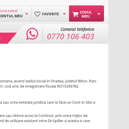
una seara!
COSUL
FAVORITE
CONTUL MEU
MEU
Comenzi telefonice
0770 106 403
e
mana, avand sediul social in Oradea, judetul Bihor, Parc
1, cod unic de inregistrare fiscala RO15339782.
sau orice entitate juridica care isi face un Cont in Site si
are sau obtine acces la Continut, prin orice mijloc de
d de utilizare existent intre Dr-Spiller si acesta si care