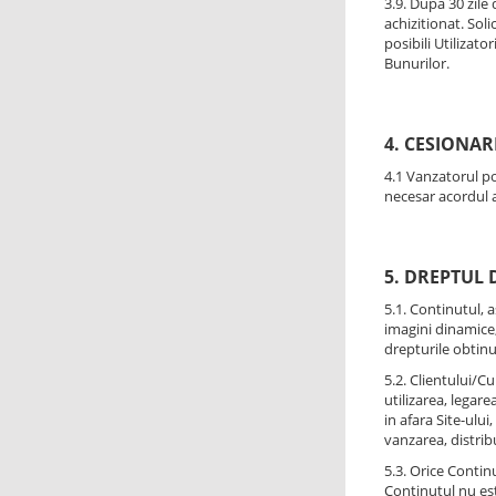
3.9. Dupa 30 zile
achizitionat. Sol
posibili Utilizato
Bunurilor.
4. CESIONA
4.1 Vanzatorul po
necesar acordul a
5. DREPTUL 
5.1. Continutul, 
imagini dinamice,
drepturile obtinut
5.2. Clientului/Cu
utilizarea, legare
in afara Site-ulu
vanzarea, distrib
5.3. Orice Contin
Continutul nu este