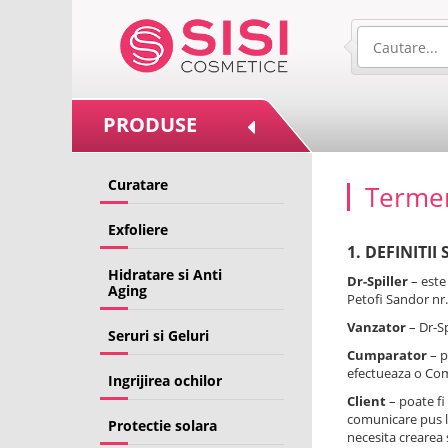
PRODUSE
Curatare
Termeni
Exfoliere
1. DEFINITII
Hidratare si Anti
Dr-Spiller
– este
Aging
Petofi Sandor nr.
Vanzator
– Dr-Sp
Seruri si Geluri
Cumparator
– p
efectueaza o Co
Ingrijirea ochilor
Client
– poate fi
comunicare pus la 
Protectie solara
necesita crearea s