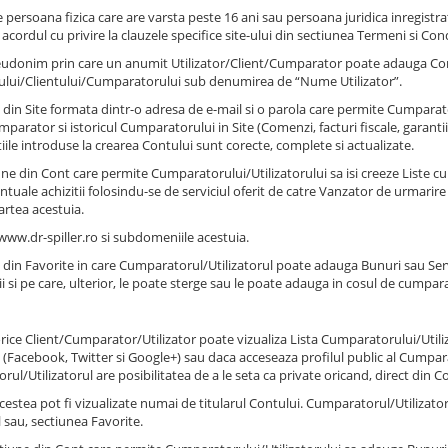
e persoana fizica care are varsta peste 16 ani sau persoana juridica inregistrat
 acordul cu privire la clauzele specifice site-ului din sectiunea Termeni si Con
udonim prin care un anumit Utilizator/Client/Cumparator poate adauga Conti
orului/Clientului/Cumparatorului sub denumirea de “Nume Utilizator”.
 din Site formata dintr-o adresa de e-mail si o parola care permite Cumparat
arator si istoricul Cumparatorului in Site (Comenzi, facturi fiscale, garantii B
iile introduse la crearea Contului sunt corecte, complete si actualizate.
ne din Cont care permite Cumparatorului/Utilizatorului sa isi creeze Liste cu 
tuale achizitii folosindu-se de serviciul oferit de catre Vanzator de urmarire 
artea acestuia.
ww.dr-spiller.ro si subdomeniile acestuia.
 din Favorite in care Cumparatorul/Utilizatorul poate adauga Bunuri sau Serv
ii si pe care, ulterior, le poate sterge sau le poate adauga in cosul de cumpar
orice Client/Cumparator/Utilizator poate vizualiza Lista Cumparatorului/Utiliza
e (Facebook, Twitter si Google+) sau daca acceseaza profilul public al Cumparato
ul/Utilizatorul are posibilitatea de a le seta ca private oricand, direct din C
acestea pot fi vizualizate numai de titularul Contului. Cumparatorul/Utilizatoru
 sau, sectiunea Favorite.