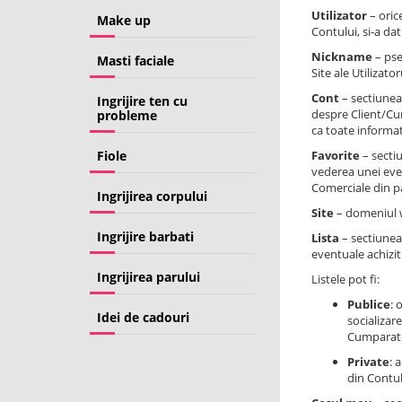
Utilizator
– oric
Make up
Contului, si-a dat
Nickname
– pse
Masti faciale
Site ale Utilizat
Cont
– sectiunea
Ingrijire ten cu
despre Client/Cump
probleme
ca toate informat
Fiole
Favorite
– sectiu
vederea unei even
Comerciale din p
Ingrijirea corpului
Site
– domeniul w
Ingrijire barbati
Lista
– sectiunea
eventuale achizit
Ingrijirea parului
Listele pot fi:
Publice
: 
Idei de cadouri
socializar
Cumparator
Private
: 
din Contul