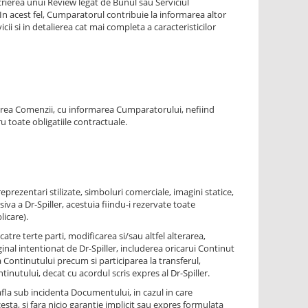
scrierea unui Review legat de Bunul sau Serviciul
 In acest fel, Cumparatorul contribuie la informarea altor
icii si in detalierea cat mai completa a caracteristicilor
rarea Comenzii, cu informarea Cumparatorului, nefiind
 toate obligatiile contractuale.
eprezentari stilizate, simboluri comerciale, imagini statice,
va a Dr-Spiller, acestuia fiindu-i rezervate toate
licare).
atre terte parti, modificarea si/sau altfel alterarea,
ginal intentionat de Dr-Spiller, includerea oricarui Continut
a Continutului precum si participarea la transferul,
inutului, decat cu acordul scris expres al Dr-Spiller.
afla sub incidenta Documentului, in cazul in care
acesta, si fara nicio garantie implicit sau expres formulata