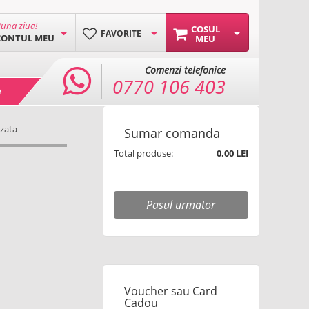
una ziua!
COSUL
FAVORITE
CONTUL MEU
MEU
Comenzi telefonice
0770 106 403
e
zata
Sumar comanda
Total produse:
0.00 LEI
Pasul urmator
Voucher sau Card
Cadou