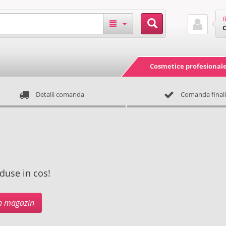
B
Cosmetice profesional
Detalii comanda
Comanda finali
duse in cos!
in magazin