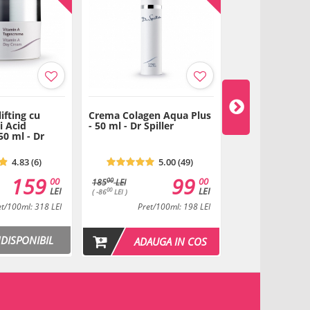
ifting cu
Crema Colagen Aqua Plus
Crema exfolian
i Acid
- 50 ml - Dr Spiller
Jojoba - 50 ml -
50 ml - Dr
4.83 (6)
5.00 (49)
159
99
00
00
00
185
LEI
LEI
LEI
00
( -86
LEI )
et/100ml: 318 LEI
Pret/100ml: 198 LEI
Pret/1
NDISPONIBIL
ADAUGA IN COS
ADAU