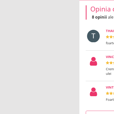
Opinia 
8 opinii
ale
THAI
foar
VINC
Crema
ulei
VINT
Foart