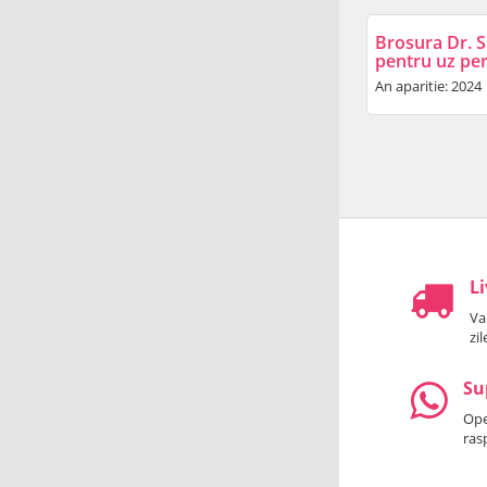
Brosura Dr. S
pentru uz pe
An aparitie: 2024
Li
Va
zi
Su
Oper
ras