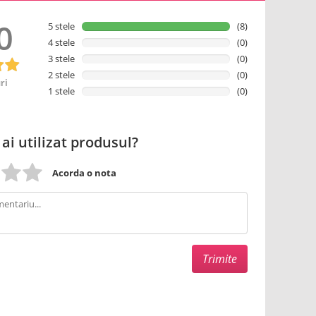
0
5 stele
(8)
4 stele
(0)
3 stele
(0)
2 stele
(0)
ri
1 stele
(0)
 ai utilizat produsul?
Acorda o nota