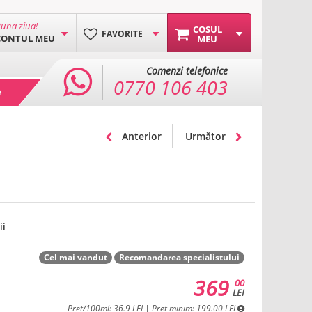
una ziua!
COSUL
FAVORITE
CONTUL MEU
MEU
Comenzi telefonice
0770 106 403
e
Anterior
Următor
ii
Cel mai vandut
Recomandarea specialistului
369
00
LEI
Pret/100ml: 36.9 LEI | Pret minim: 199.00 LEI