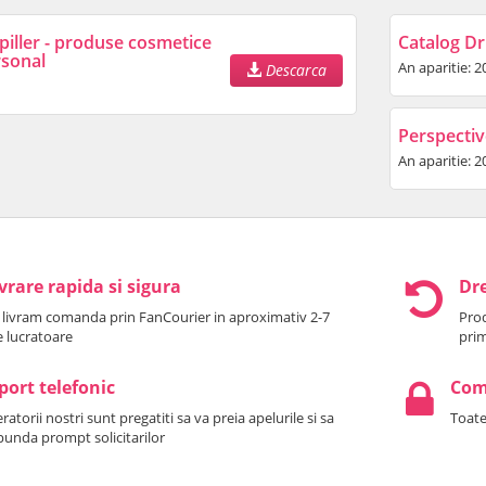
piller - produse cosmetice
Catalog Dr.
rsonal
An aparitie: 2
Descarca
Perspectiv
An aparitie: 2
vrare rapida si sigura
Dre
 livram comanda prin FanCourier in aproximativ 2-7
Prod
le lucratoare
prim
port telefonic
Come
atorii nostri sunt pregatiti sa va preia apelurile si sa
Toate
punda prompt solicitarilor