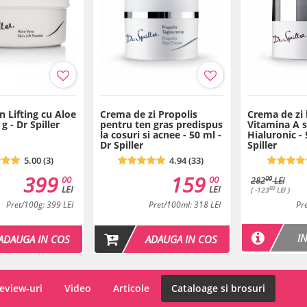
n Lifting cu Aloe
Crema de zi Propolis
Crema de zi l
g - Dr Spiller
pentru ten gras predispus
Vitamina A s
la cosuri si acnee - 50 ml -
Hialuronic - 
Dr Spiller
Spiller
5.00 (3)
4.94 (33)
399
159
00
00
00
282
LEI
LEI
LEI
00
( -123
LEI )
Pret/100g: 399 LEI
Pret/100ml: 318 LEI
Pr
I
ADAUGA IN COS
ADAUGA IN COS
eview-uri
Video
Articole
Cataloage si brosuri