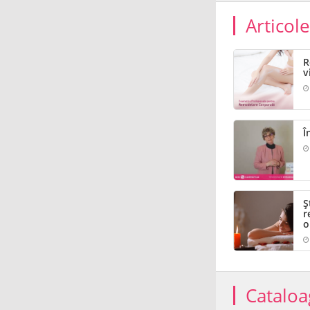
Articol
R
v
Î
Ș
r
o
Cataloa