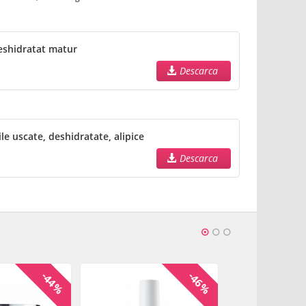
eshidratat matur
Descarca
e uscate, deshidratate, alipice
Descarca
-44%
-46%