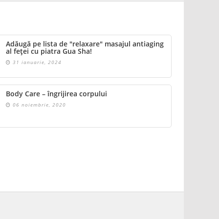
Adăugă pe lista de "relaxare" masajul antiaging
al feței cu piatra Gua Sha!
31 ianuarie, 2024
Body Care – îngrijirea corpului
06 noiembrie, 2020