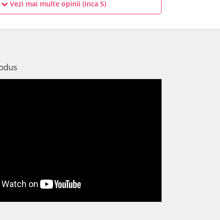
Vezi mai multe opinii (inca
5
)
rodus