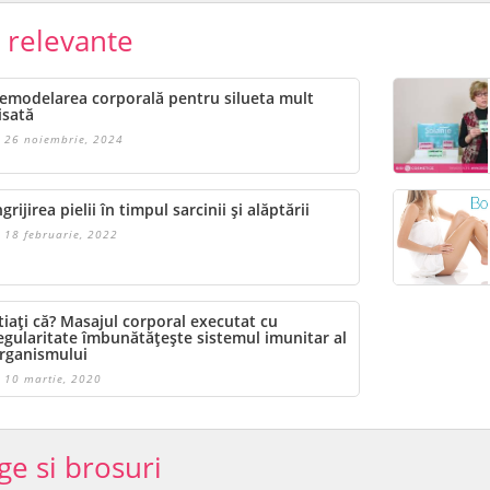
e relevante
emodelarea corporală pentru silueta mult
isată
26 noiembrie, 2024
ngrijirea pielii în timpul sarcinii și alăptării
18 februarie, 2022
tiați că? Masajul corporal executat cu
egularitate îmbunătățește sistemul imunitar al
rganismului
10 martie, 2020
ge si brosuri