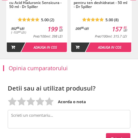
cu Acid Hialuronic Sensicura -
pentru ten deshidratat - 50 ml
50 ml - Dr Spiller
- Dr Spiller
5.00 (2)
5.00 (8)
199
157
00
85
00
00
352
LEI
205
LEI
LEI
LEI
00
( -153
LEI )
Pret/100ml: 398 LEI
Pret/100ml: 315.7 LEI
ADAUGA IN COS
ADAUGA IN COS
Opinia cumparatorului
Detii sau ai utilizat produsul?
Acorda o nota