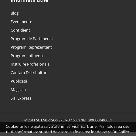
Informatii utile
Blog
Evenimente
Cont client
Program de Parteneriat
Program Reprezentant
Program Influencer
Instruire Profesionala
Cautam Distribuitori
Publicatii
Magazin
Sisi Express
© 2011 SC EMERIGOS SRL RO 15339782, J2003000403051
Toate drepturile rezervate.
Cookie-urile ne ajuta sa va oferim servicii mai bune. Prin folosirea site-
ului, confirmati ca sunteti de acord cu folosirea lor de catre Dr. Spiller.