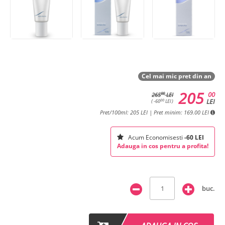
Cel mai mic pret din an
205
00
00
265
LEI
LEI
00
( -60
LEI )
Pret/100ml: 205 LEI | Pret minim: 169.00 LEI
Acum Economisesti
-60 LEI
Adauga in cos pentru a profita!
buc.