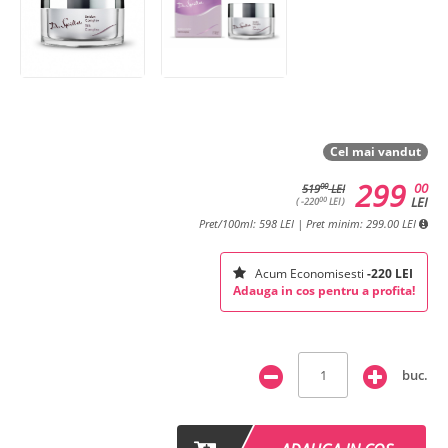
Cel mai vandut
299
00
00
519
LEI
LEI
00
( -220
LEI )
Pret/100ml: 598 LEI | Pret minim: 299.00 LEI
Acum Economisesti
-220 LEI
Adauga in cos pentru a profita!
buc.