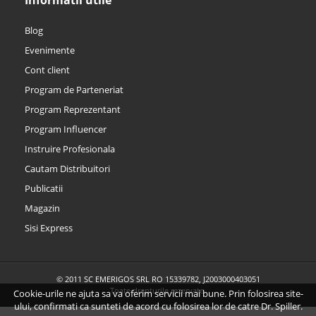
Informatii utile
Blog
Evenimente
Cont client
Program de Parteneriat
Program Reprezentant
Program Influencer
Instruire Profesionala
Cautam Distribuitori
Publicatii
Magazin
Sisi Express
© 2011 SC EMERIGOS SRL RO 15339782, J2003000403051
Toate drepturile rezervate.
Cookie-urile ne ajuta sa va oferim servicii mai bune. Prin folosirea site-
ului, confirmati ca sunteti de acord cu folosirea lor de catre Dr. Spiller.