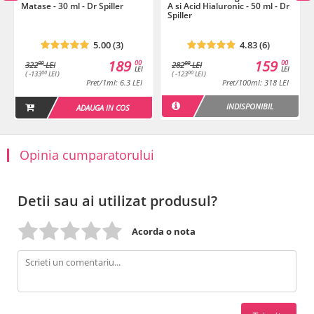
Matase - 30 ml - Dr Spiller
A si Acid Hialuronic - 50 ml - Dr
Plan de tratament
Spiller
Tratament pentru tenurile uscate, deshidratate, alipice
5.00 (3)
4.83 (6)
189
159
00
00
00
00
Descarca
322
LEI
282
LEI
LEI
LEI
00
00
( -133
LEI )
( -123
LEI )
Pret/1ml: 6.3 LEI
Pret/100ml: 318 LEI
INDISPONIBIL
ADAUGA IN COS
Opinia cumparatorului
Detii sau ai utilizat produsul?
Acorda o nota