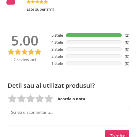
Este superrrrrr!
5.00
5 stele
(2)
4 stele
(0)
3 stele
(0)
2 stele
(0)
2 review-uri
1 stele
(0)
Detii sau ai utilizat produsul?
Acorda o nota