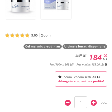
5.00
2 opinii
Cel mai mic pret din an
Ultimele bucati disponibile
184
00
00
239
LEI
LEI
Pret/100ml: 368 LEI | Pret minim: 155.00 LEI
Acum Economisesti
-55 LEI
Adauga in cos pentru a profita!
buc.