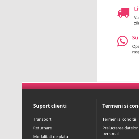
Li
Va
zi
Su
Oper
ras
Suport clienti
Termeni si cond
Transport
Termeni si conditii
Returnare
Prelucrarea datelor 
personal
Modalitati de plata