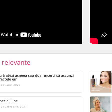
e relevante
u tratezi acneea sau doar încerci să ascunzi
fectele ei?
08 iulie, 2026
pecial Line
24 februarie, 2021