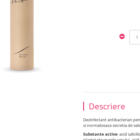
Descriere
Dezinfectant antibacterian pent
si normalizeaza secretia de se
Substante active
: acid salici
plantei strugurele ursului, acid 