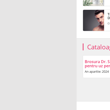
T
D
Cataloa
Brosura Dr. S
pentru uz pe
An aparitie: 2024