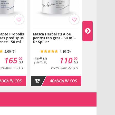
apte Propolis
Masca Herbal cu Aloe
Herbal Active 
ras predispus
pentru ten gras - 50 ml -
pentru ten gras
acnee - 50 ml -
Dr Spiller
50 ml - Dr Spill
5.00 (9)
4.80 (5)
165
110
00
00
00
139
LEI
LEI
LEI
00
( -29
LEI )
et/100ml: 330 LEI
Pret/100ml: 220 LEI
Pret/1
AUGA IN COS
ADAUGA IN COS
ADAU