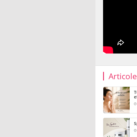
Articol
T
e
S