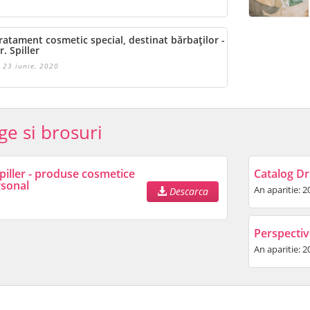
ratament cosmetic special, destinat bărbaților -
r. Spiller
23 iunie, 2020
ge si brosuri
piller - produse cosmetice
Catalog Dr.
rsonal
An aparitie: 2
Descarca
Perspectiv
An aparitie: 2