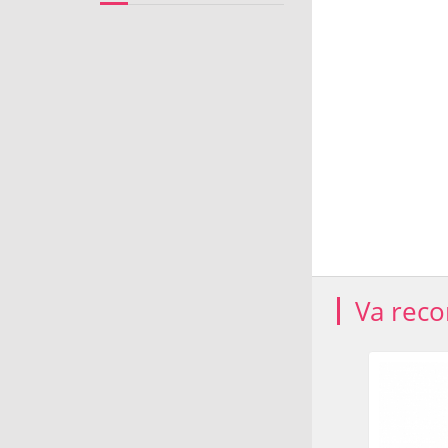
Va rec
-44%
-21%