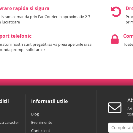
vrare rapida si sigura
Dre
 livram comanda prin FanCourier in aproximativ 2-7
Prod
le lucratoare
prim
port telefonic
Come
atorii nostri sunt pregatiti sa va preia apelurile si sa
Toate
punda prompt solicitarilor
Ab
itii
Informatii utile
Art
Blog
toa
cu caracter
Evenimente
Cont client