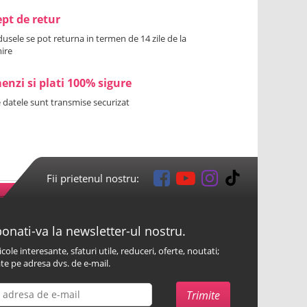
pt de retur
usele se pot returna in termen de 14 zile de la
ire
nzi si plati 100% sigure
 datele sunt transmise securizat
Fii prietenul nostru:
onati-va la newsletter-ul nostru.
icole interesante, sfaturi utile, reduceri, oferte, noutati;
te pe adresa dvs. de e-mail.