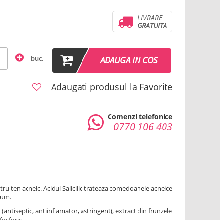
LIVRARE
GRATUITA
buc.
ADAUGA IN COS
Adaugati produsul la Favorite
Comenzi telefonice
0770 106 403
ru ten acneic. Acidul Salicilic trateaza comedoanele acneice
bum.
lic (antiseptic, antiinflamator, astringent), extract din frunzele
fosforic