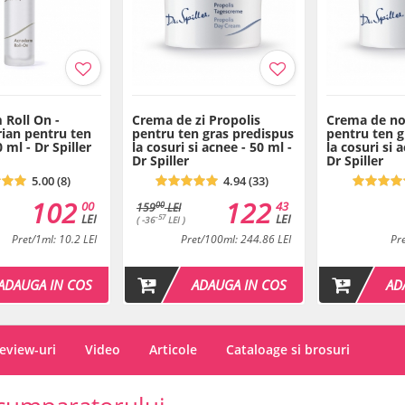
Roll On -
Crema de zi Propolis
Crema de no
rian pentru ten
pentru ten gras predispus
pentru ten g
0 ml - Dr Spiller
la cosuri si acnee - 50 ml -
la cosuri si 
Dr Spiller
Dr Spiller
5.00 (8)
4.94 (33)
102
122
00
43
00
159
LEI
LEI
LEI
-57
( -36
LEI )
Pret/1ml: 10.2 LEI
Pret/100ml: 244.86 LEI
Pr
ADAUGA IN COS
ADAUGA IN COS
AD
eview-uri
Video
Articole
Cataloage si brosuri