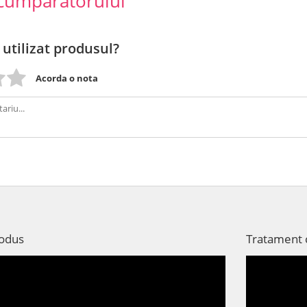
cumparatorului
 utilizat produsul?
Acorda o nota
rodus
Tratament c