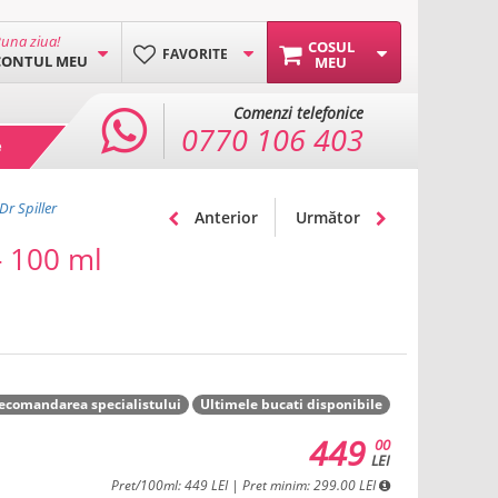
una ziua!
COSUL
FAVORITE
CONTUL MEU
MEU
Comenzi telefonice
0770 106 403
e
Dr Spiller
Anterior
Următor
- 100 ml
ecomandarea specialistului
Ultimele bucati disponibile
449
00
LEI
Pret/100ml: 449 LEI | Pret minim: 299.00 LEI