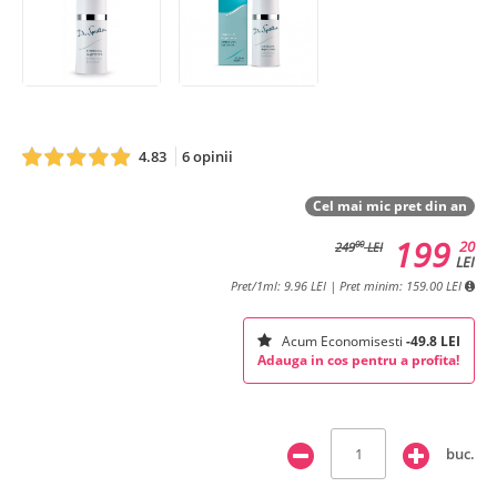
4.83
6 opinii
Cel mai mic pret din an
199
20
00
249
LEI
LEI
Pret/1ml: 9.96 LEI | Pret minim: 159.00 LEI
Acum Economisesti
-49.8 LEI
Adauga in cos pentru a profita!
buc.