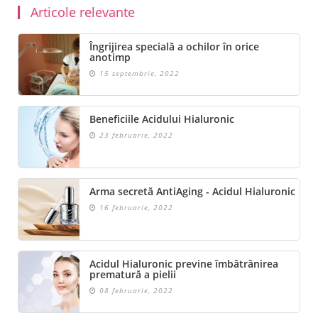
Articole relevante
Îngrijirea specială a ochilor în orice
anotimp
15 septembrie, 2022
Beneficiile Acidului Hialuronic
23 februarie, 2022
Arma secretă AntiAging - Acidul Hialuronic
16 februarie, 2022
Acidul Hialuronic previne îmbătrânirea
prematură a pielii
08 februarie, 2022