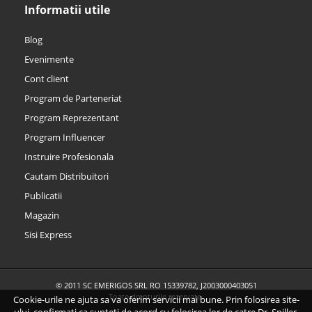
Informatii utile
Blog
Evenimente
Cont client
Program de Parteneriat
Program Reprezentant
Program Influencer
Instruire Profesionala
Cautam Distribuitori
Publicatii
Magazin
Sisi Express
© 2011 SC EMERIGOS SRL RO 15339782, J2003000403051
Toate drepturile rezervate.
Cookie-urile ne ajuta sa va oferim servicii mai bune. Prin folosirea site-