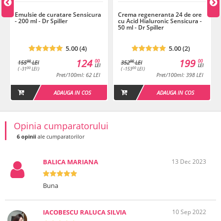
Emulsie de curatare Sensicura
Crema regeneranta 24 de ore
- 200 ml - Dr Spiller
cu Acid Hialuronic Sensicura -
50 ml - Dr Spiller
5.00 (4)
5.00 (2)
124
199
00
00
00
00
155
LEI
352
LEI
LEI
LEI
00
00
( -31
LEI )
( -153
LEI )
Pret/100ml: 62 LEI
Pret/100ml: 398 LEI
ADAUGA IN COS
ADAUGA IN COS
Opinia cumparatorului
6 opinii
ale cumparatorilor
BALICA MARIANA
13 Dec 2023
Buna
IACOBESCU RALUCA SILVIA
10 Sep 2022