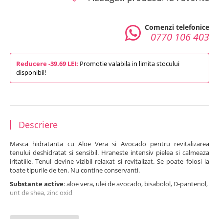
Comenzi telefonice
0770 106 403
Reducere -39.69 LEI:
Promotie valabila in limita stocului
disponibil!
Descriere
Masca hidratanta cu Aloe Vera si Avocado pentru revitalizarea
tenului deshidratat si sensibil. Hraneste intensiv pielea si calmeaza
iritatiile. Tenul devine vizibil relaxat si revitalizat. Se poate folosi la
toate tipurile de ten. Nu contine conservanti.
Substante active
: aloe vera, ulei de avocado, bisabolol, D-pantenol,
unt de shea, zinc oxid
Folosire:
1-2 ori pe saptamana, se aplica in strat gros, se lasa sa
actioneze 15 minute dupa care se indeparteaza surplusul restul se