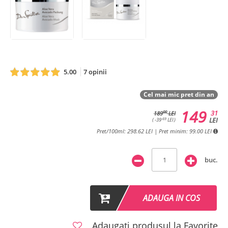
5.00
7 opinii
Cel mai mic pret din an
149
31
00
189
LEI
LEI
-69
( -39
LEI )
Pret/100ml: 298.62 LEI | Pret minim: 99.00 LEI
buc.
ADAUGA IN COS
Adaugati produsul la Favorite