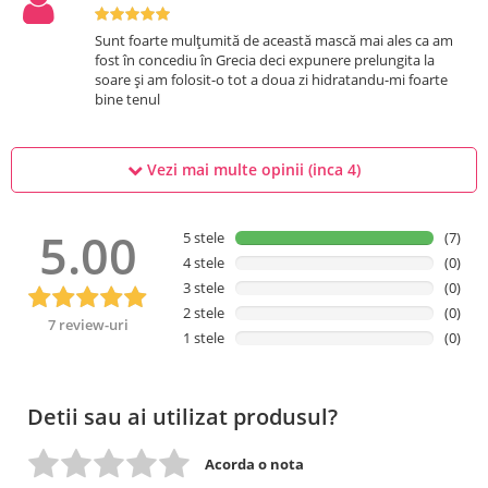
Sunt foarte mulțumită de această mască mai ales ca am
fost în concediu în Grecia deci expunere prelungita la
soare și am folosit-o tot a doua zi hidratandu-mi foarte
bine tenul
Vezi mai multe opinii (inca
4
)
5.00
5 stele
(7)
4 stele
(0)
3 stele
(0)
2 stele
(0)
7 review-uri
1 stele
(0)
Detii sau ai utilizat produsul?
Acorda o nota