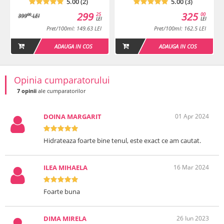
5.00 (2)
5.00 (3)
299
325
25
00
00
399
LEI
LEI
LEI
Pret/100ml: 149.63 LEI
Pret/100ml: 162.5 LEI
ADAUGA IN COS
ADAUGA IN COS
Opinia cumparatorului
7 opinii
ale cumparatorilor
DOINA MARGARIT
01 Apr 2024
Hidrateaza foarte bine tenul, este exact ce am cautat.
ILEA MIHAELA
16 Mar 2024
Foarte buna
DIMA MIRELA
26 Iun 2023